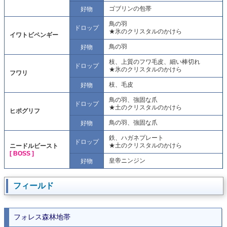
ゴブリンの包帯
好物
鳥の羽
ドロップ
★氷のクリスタルのかけら
イワトビペンギー
鳥の羽
好物
枝、上質のフワ毛皮、細い棒切れ
ドロップ
★氷のクリスタルのかけら
フワリ
枝、毛皮
好物
鳥の羽、強固な爪
ドロップ
★土のクリスタルのかけら
ヒポグリフ
鳥の羽、強固な爪
好物
鉄、ハガネプレート
ドロップ
★土のクリスタルのかけら
ニードルビースト
[ BOSS ]
皇帝ニンジン
好物
フィールド
フォレス森林地帯