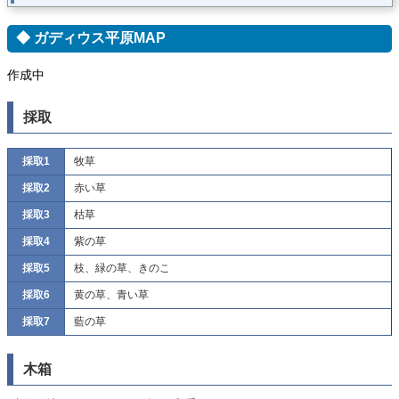
◆ ガディウス平原MAP
作成中
採取
採取1
牧草
採取2
赤い草
採取3
枯草
採取4
紫の草
採取5
枝、緑の草、きのこ
採取6
黄の草、青い草
採取7
藍の草
木箱