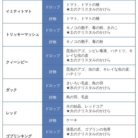
トマト、トマトの種
ドロップ
★土のクリスタルのかけら
イミティトマト
トマト、トマトの種
好物
キノコの胞子、毒の粉、きのこ
ドロップ
★土のクリスタルのかけら
トリッキーマッシュ
キノコの胞子、毒の粉
好物
昆虫のアゴ、シビレ毒液、ハチミツ、キ
レイな虫の皮
ドロップ
★土のクリスタルのかけら
クィーンビー
昆虫のアゴ、虫の皮、キレイな虫の皮、
好物
ハチミツ
きいろい毛皮、鳥の羽
ドロップ
★氷のクリスタルのかけら
ダック
鳥の羽、毛皮
好物
火の結晶、レッドコア
ドロップ
★火のクリスタルのかけら
レッド
ケーキ
好物
漆黒の爪、ゴブリンの包帯
ドロップ
★土のクリスタルのかけら
ゴブリンキング