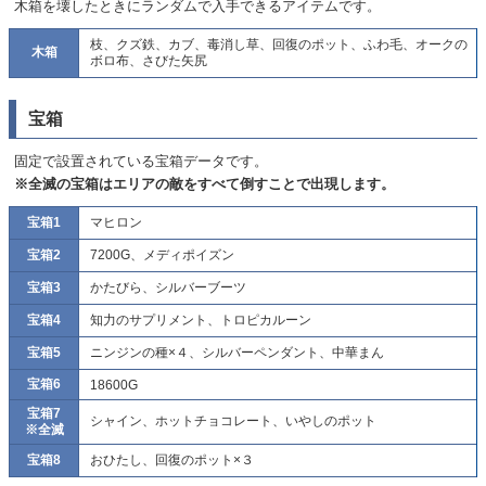
木箱を壊したときにランダムで入手できるアイテムです。
枝、クズ鉄、カブ、毒消し草、回復のポット、ふわ毛、オークの
木箱
ボロ布、さびた矢尻
宝箱
固定で設置されている宝箱データです。
※全滅の宝箱はエリアの敵をすべて倒すことで出現します。
宝箱1
マヒロン
宝箱2
7200G、メディポイズン
宝箱3
かたびら、シルバーブーツ
宝箱4
知力のサプリメント、トロピカルーン
宝箱5
ニンジンの種×４、シルバーペンダント、中華まん
宝箱6
18600G
宝箱7
シャイン、ホットチョコレート、いやしのポット
※全滅
宝箱8
おひたし、回復のポット×３